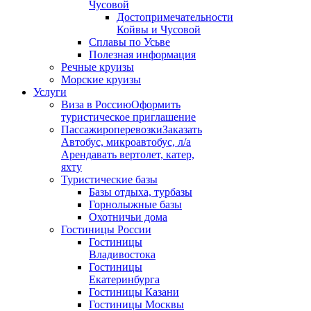
Чусовой
Достопримечательности
Койвы и Чусовой
Сплавы по Усьве
Полезная информация
Речные круизы
Морские круизы
Услуги
Виза в Россию
Оформить
туристическое приглашение
Пассажироперевозки
Заказать
Автобус, микроавтобус, л/а
Арендавать вертолет, катер,
яхту
Туристические базы
Базы отдыха, турбазы
Горнолыжные базы
Охотничьи дома
Гостиницы России
Гостиницы
Владивостока
Гостиницы
Екатеринбурга
Гостиницы Казани
Гостиницы Москвы