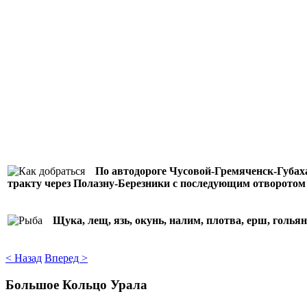
По автодороге Чусовой-Гремяченск-Губаха
тракту через Полазну-Березники с последующим отворотом н
Щука, лещ, язь, окунь, налим, плотва, ерш, гольян,
< Назад
Вперед >
Большое Кольцо Урала