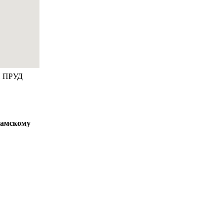
 ПРУД
камскому