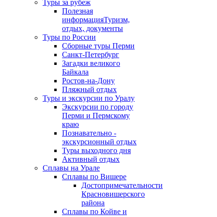
Туры за рубеж
Полезная
информация
Туризм,
отдых, документы
Туры по России
Сборные туры Перми
Санкт-Петербург
Загадки великого
Байкала
Ростов-на-Дону
Пляжный отдых
Туры и экскурсии по Уралу
Экскурсии по городу
Перми и Пермскому
краю
Познавательно -
экскурсионный отдых
Туры выходного дня
Активный отдых
Сплавы на Урале
Сплавы по Вишере
Достопримечательности
Красновишерского
района
Сплавы по Койве и