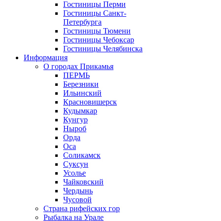
Гостиницы Перми
Гостиницы Санкт-
Петербурга
Гостиницы Тюмени
Гостиницы Чебоксар
Гостиницы Челябинска
Информация
О городах Прикамья
ПЕРМЬ
Березники
Ильинский
Красновишерск
Кудымкар
Кунгур
Ныроб
Орда
Оса
Соликамск
Суксун
Усолье
Чайковский
Чердынь
Чусовой
Страна рифейских гор
Рыбалка на Урале