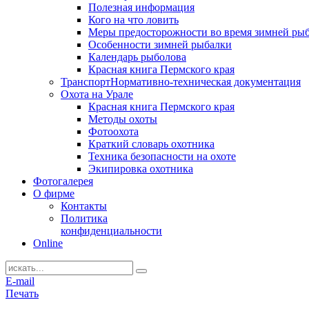
Полезная информация
Кого на что ловить
Меры предосторожности во время зимней ры
Особенности зимней рыбалки
Календарь рыболова
Красная книга Пермского края
Транспорт
Нормативно-техническая документация
Охота на Урале
Красная книга Пермского края
Методы охоты
Фотоохота
Краткий словарь охотника
Техника безопасности на охоте
Экипировка охотника
Фотогалерея
О фирме
Контакты
Политика
конфиденциальности
Online
E-mail
Печать