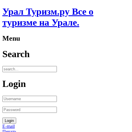
Урал Туризм.ру Все о
туризме на Урале.
Menu
Search
Login
E-mail
Печать