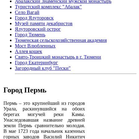
Абалакский Знаменский мужской монастырь
Туристский комплекс "Абалак"
Село Вагай
Город Ялуторовск
Музей памяти декабристов
Ялуторовский острог
Город Тюмень
Тюменская сельскохозяйственная академия
Мост Влюбленных
Аллея кошек
Свято-Троицкий монастырь в г. Тюмени
Город Екатеринбург
Загородный клуб "Пески"
Город Пермь
Пермь – это крупнейший из городов
Урала, раскинувшийся на обоих
берегах могучей реки Камы.
Унаследовавшая название древней
земли Пермь сравнительно молодая.
В мае 1723 года начальник казенных
горных заводов Василий Никитич