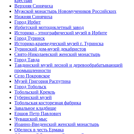
крестьян
Верхняя Синячиха
Мужской монастырь Новомучеников Российских
Нижняя Синячиха
Город Ирбит
Ирбитский мотоциклетный завод
Историко - этнографический музей в Ирбите
Город Туринск
Историко-краеведческий музей г. Туринска
Туринский дом-музей декабристов
Свято-Николаевский женский монастырь
Город Тавда
Тавдинский музей лесной и деревообрабатывающей
промышленности
Село Покровское
Музей Григория Распутина
Город Тобольск
Тобольский Кремль
Губернский музей
Тобольская косторезная фабрика
Завальное кладбище
Ершов Петр Павлович
Чувашский мыс
Иоанно-Введенский женский монастырь
Обелиск в честь Ермака