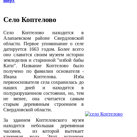
вверх
Село Коптелово
Село Коптелово находится в
Алапаевском районе Свердловской
области. Первое упоминание о селе
датируется 1663 годом. Более всего
оно славится своим музеем истории
земледелия и старинной "избой бабы
Кати". Название Коптелово было
получено по фамилии основателя -
Ивана Коптелова. Изба
первооснователя села сохранилась до
наших дней и находится в
полуразрушенном состоянии, но, тем
не менее, она считается самым
старым деревянным строением в
Свердловской области.
За зданием Коптеловского музея
находится небольшая деревянная
часовня, из которой вытекает
ключевая вода. Этот источник