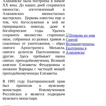
Алапаевске была построена в начале
XX века. До наших дней сохранился
иконостас, изготовленный в
Алапаевских иконостасных
мастерских. Церковь известна еще и
тем, что богослужения в ней не
прекращались никогда, даже в
богоборческие годы. Удалось
сохранить множество старинных
икон, собранных из разных храмов и
спасенных от уничтожения, – образ
святого Архистратига Михаила,
святого целителя Пантелеимона и
другие. Здесь пребывает икона
святых преподобномучениц Великой
княгини Елизаветы Феодоровны и
инокини Варвары с частицей мощей
преподобномученицы Елизаветы.
В 1995 году Екатерининский храм
был приписан к мужскому
монастырю Новомучеников
Российских и является подворьем
мужского монастыря.