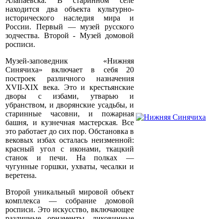
Алапаевска. В старинном селе
находится два объекта культурно-
исторического наследия мира и
России. Первый — музей русского
зодчества. Второй - Музей домовой
росписи.
Музей-заповедник «Нижняя
Синячиха» включает в себя 20
построек различного назначения
XVII-XIX века. Это и крестьянские
дворы с избами, утварью и
убранством, и дворянские усадьбы, и
старинные часовни, и пожарная
башня, и кузнечная мастерская. Все
это работает до сих пор. Обстановка в
вековых избах осталась неизменной:
красный угол с иконами, ткацкий
станок и печи. На полках —
чугунные горшки, ухваты, чесалки и
веретена.
Второй уникальный мировой объект
комплекса — собрание домовой
росписи. Это искусство, включающее
различные орнаменты, диковинные