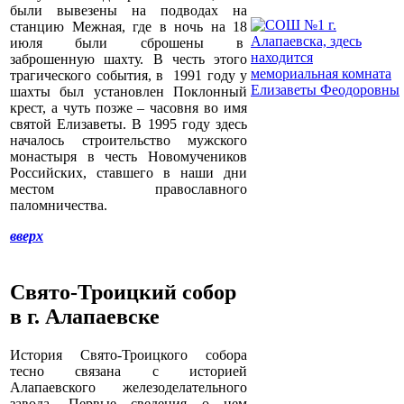
были вывезены на подводах на
станцию Межная, где в ночь на 18
июля были сброшены в
заброшенную шахту. В честь этого
трагического события, в 1991 году у
шахты был установлен Поклонный
крест, а чуть позже – часовня во имя
святой Елизаветы. В 1995 году здесь
началось строительство мужского
монастыря в честь Новомучеников
Российских, ставшего в наши дни
местом православного
паломничества.
вверх
Свято-Троицкий собор
в г. Алапаевске
История Свято-Троицкого собора
тесно связана с историей
Алапаевского железоделательного
завода. Первые сведения о нем