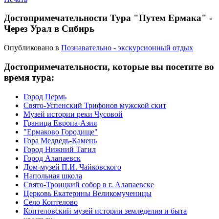
Достопримечательности Тура "Путем Ермака" -
Через Урал в Сибирь
Опубликовано в
Познавательно - экскурсионный отдых
Достопримечательности, которые вы посетите во
время тура:
Город Пермь
Свято-Успенский Трифонов мужской скит
Музей истории реки Чусовой
Граница Европа-Азия
"Ермаково Городище"
Гора Медведь-Камень
Город Нижний Тагил
Город Алапаевск
Дом-музей П.И. Чайковского
Напольная школа
Свято-Троицкий собор в г. Алапаевске
Церковь Екатерины Великомученицы
Село Коптелово
Коптеловский музей истории земледелия и быта