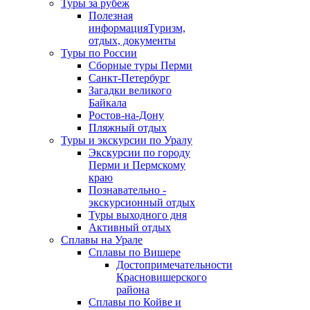
Туры за рубеж
Полезная
информация
Туризм,
отдых, документы
Туры по России
Сборные туры Перми
Санкт-Петербург
Загадки великого
Байкала
Ростов-на-Дону
Пляжный отдых
Туры и экскурсии по Уралу
Экскурсии по городу
Перми и Пермскому
краю
Познавательно -
экскурсионный отдых
Туры выходного дня
Активный отдых
Сплавы на Урале
Сплавы по Вишере
Достопримечательности
Красновишерского
района
Сплавы по Койве и