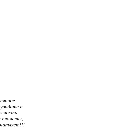
евянное
 увидите в
ожность
ж планеты,
ечатляет!!!