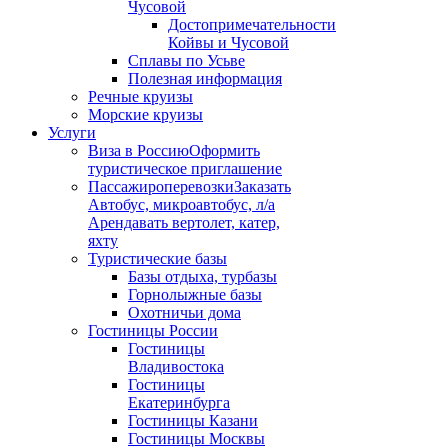
Чусовой
Достопримечательности
Койвы и Чусовой
Сплавы по Усьве
Полезная информация
Речные круизы
Морские круизы
Услуги
Виза в Россию
Оформить
туристическое приглашение
Пассажироперевозки
Заказать
Автобус, микроавтобус, л/а
Арендавать вертолет, катер,
яхту
Туристические базы
Базы отдыха, турбазы
Горнолыжные базы
Охотничьи дома
Гостиницы России
Гостиницы
Владивостока
Гостиницы
Екатеринбурга
Гостиницы Казани
Гостиницы Москвы