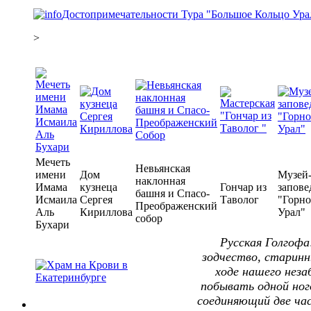
Достопримечательности Тура "Большое Кольцо Ура
>
Мечеть
Невьянская
имени
Дом
Музей
наклонная
Имама
кузнеца
Гончар из
запове
башня и Спасо-
Исмаила
Сергея
Таволог
"Горно
Преображенский
Аль
Кириллова
Урал"
собор
Бухари
Русская Голгофа
зодчество, старинн
ходе нашего нез
побывать одной ног
соединяющий две час