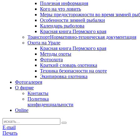
Полезная информация
Кого на что ловить
Меры предосторожности во время зимней ры
Особенности зимней рыбалки
Календарь рыболова
Красная книга Пермского края
Транспорт
Нормативно-техническая документация
Охота на Урале
Красная книга Пермского края
Методы охоты
Фотоохота
Краткий словарь охотника
Техника безопасности на охоте
Экипировка охотника
Фотогалерея
О фирме
Контакты
Политика
конфиденциальности
Online
E-mail
Печать