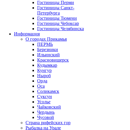
Гостиницы Перми
Гостиницы Санкт-
Петербурга
Гостиницы Тюмени
Гостиницы Чебоксар
Гостиницы Челябинска
Информация
О городах Прикамья
ПЕРМЬ
Березники
Ильинский
Красновишерск
Кудымкар
Кунгур
Ныроб
Орда
Оса
Соликамск
Суксун
Усолье
Чайковский
Чердынь
Чусовой
Страна рифейских гор
Рыбалка на Урале