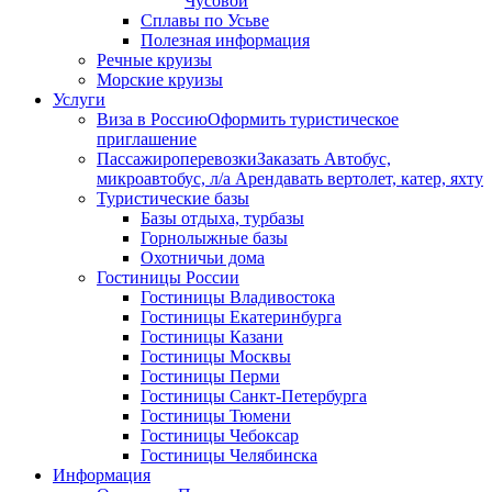
Чусовой
Сплавы по Усьве
Полезная информация
Речные круизы
Морские круизы
Услуги
Виза в Россию
Оформить туристическое
приглашение
Пассажироперевозки
Заказать Автобус,
микроавтобус, л/а Арендавать вертолет, катер, яхту
Туристические базы
Базы отдыха, турбазы
Горнолыжные базы
Охотничьи дома
Гостиницы России
Гостиницы Владивостока
Гостиницы Екатеринбурга
Гостиницы Казани
Гостиницы Москвы
Гостиницы Перми
Гостиницы Санкт-Петербурга
Гостиницы Тюмени
Гостиницы Чебоксар
Гостиницы Челябинска
Информация