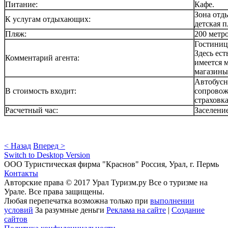
Питание:
Кафе.
Зона отды
К услугам отдыхающих:
детская 
Пляж:
200 метр
Гостиниц
Здесь ес
Комментарий агента:
имеется 
магазины,
Автобусн
В стоимость входит:
сопровож
страховка
Расчетный час:
Заселение
< Назад
Вперед >
Switch to Desktop Version
ООО Туристическая фирма "Краснов" Россия, Урал, г. Пермь
Контакты
Авторские права © 2017 Урал Туризм.ру Все о туризме на
Урале. Все права защищены.
Любая перепечатка возможна только при
выполнении
условий
За разумные деньги
Реклама на сайте
|
Создание
сайтов