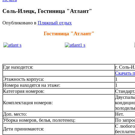
Соль-Илецк, Гостиница "Атлант"
Опубликовано в
Пляжный отдых
Гостиница "Атлант"
Где находится:
г. Соль-
Скачать
Этажность корпуса:
1
Номера находятся на этаже:
1
Категория номеров:
Стандарт
Двуспаль
Комплектация номеров:
кондицион
холодиль
Доп. место:
Нет.
Уборка номеров, белья, полотенец:
По запрос
С любого 
Дети принимаются:
бесплатн