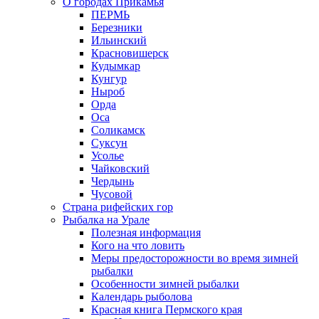
О городах Прикамья
ПЕРМЬ
Березники
Ильинский
Красновишерск
Кудымкар
Кунгур
Ныроб
Орда
Оса
Соликамск
Суксун
Усолье
Чайковский
Чердынь
Чусовой
Страна рифейских гор
Рыбалка на Урале
Полезная информация
Кого на что ловить
Меры предосторожности во время зимней
рыбалки
Особенности зимней рыбалки
Календарь рыболова
Красная книга Пермского края