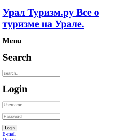
Урал Туризм.ру Все о
туризме на Урале.
Menu
Search
Login
E-mail
Печать