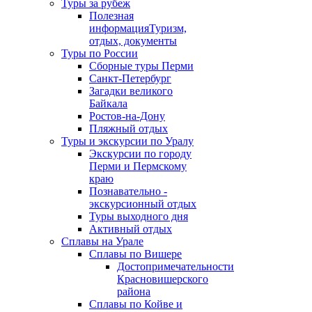
Туры за рубеж
Полезная
информация
Туризм,
отдых, документы
Туры по России
Сборные туры Перми
Санкт-Петербург
Загадки великого
Байкала
Ростов-на-Дону
Пляжный отдых
Туры и экскурсии по Уралу
Экскурсии по городу
Перми и Пермскому
краю
Познавательно -
экскурсионный отдых
Туры выходного дня
Активный отдых
Сплавы на Урале
Сплавы по Вишере
Достопримечательности
Красновишерского
района
Сплавы по Койве и