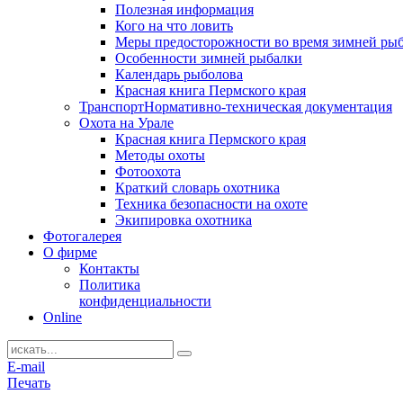
Полезная информация
Кого на что ловить
Меры предосторожности во время зимней ры
Особенности зимней рыбалки
Календарь рыболова
Красная книга Пермского края
Транспорт
Нормативно-техническая документация
Охота на Урале
Красная книга Пермского края
Методы охоты
Фотоохота
Краткий словарь охотника
Техника безопасности на охоте
Экипировка охотника
Фотогалерея
О фирме
Контакты
Политика
конфиденциальности
Online
E-mail
Печать