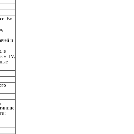
се. Во
,
л,
ячей и
, в
ным TV,
тные
ого
,
стинице
ги: