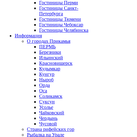
Гостиницы Перми
Гостиницы Санкт-
Петербурга
Гостиницы Тюмени
Гостиницы Чебоксар
Гостиницы Челябинска
Информация
О городах Прикамья
ПЕРМЬ
Березники
Ильинский
Красновишерск
Кудымкар
Кунгур
Ныроб
Орда
Оса
Соликамск
Суксун
Усолье
Чайковский
Чердынь
Чусовой
Страна рифейских гор
Рыбалка на Урале