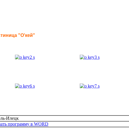
стиница "О'кей"
оль-Илецк
чать программу в WORD