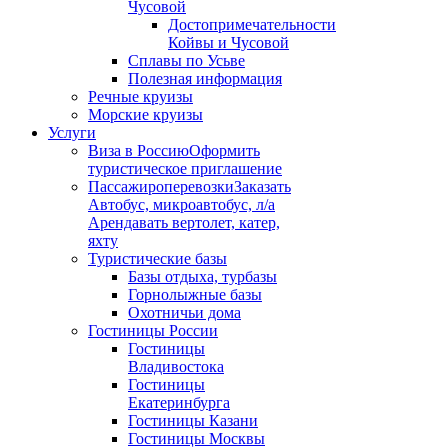
Чусовой
Достопримечательности
Койвы и Чусовой
Сплавы по Усьве
Полезная информация
Речные круизы
Морские круизы
Услуги
Виза в Россию
Оформить
туристическое приглашение
Пассажироперевозки
Заказать
Автобус, микроавтобус, л/а
Арендавать вертолет, катер,
яхту
Туристические базы
Базы отдыха, турбазы
Горнолыжные базы
Охотничьи дома
Гостиницы России
Гостиницы
Владивостока
Гостиницы
Екатеринбурга
Гостиницы Казани
Гостиницы Москвы