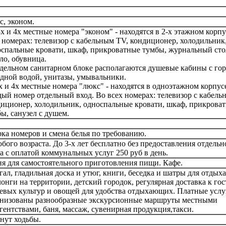
, эконом.
3х и 4х местные номера "эконом" - находятся в 2-х этажном корпу
 номерах: телевизор с кабельным TV, кондиционер, холодильник
спальные кровати, шкаф, прикроватные тумбы, журнальный сто
ло, обувница.
дельном санитарном блоке располагаются душевые кабины с гор
дной водой, унитазы, умывальники.
х и 4х местные номера "люкс" - находятся в одноэтажном корпусе
дый номер отдельный вход.
Во всех номерах: телевизор с кабель
иционер, холодильник, односпальные кровати, шкаф, прикрова
ы, санузел с душем.
ка номеров и смена белья по требованию.
бого возраста. До 3-х лет бесплатно без предоставления отдельн
а с оплатой коммунальных услуг 250 руб в день.
я для самостоятельного приготовления пищи. Кафе.
ал, гладильная доска и утюг, книги, беседка и шатры для отдыха
онги на территории, детский городок, регулярная доставка к го
евых культур и овощей для удобства отдыхающих. Платные услу
анизованы разнообразные экскурсионные маршруты местными
гентствами, баня, массаж, сувенирная продукция,такси.
нут ходьбы.