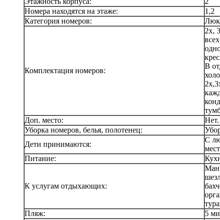
Этажность корпуса:
2
Номера находятся на этаже:
1,2
Категория номеров:
Люкс
2х, 
всех
одно
крес
В от
Комплектация номеров:
холо
2х,3
каж
конд
тумб
Доп. место:
Нет.
Уборка номеров, белья, полотенец:
Убор
С лю
Дети принимаются:
мест
Питание:
Кухн
Манг
шезл
К услугам отдыхающих:
бахч
орг
тура
Пляж:
5 ми