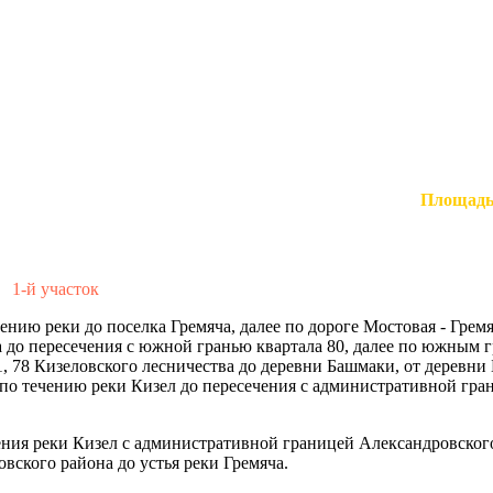
Площадь
1-й участок
ению реки до поселка Гремяча, далее по дороге Мостовая - Гремя
а до пересечения с южной гранью квартала 80, далее по южным г
0,91, 78 Кизеловского лесничества до деревни Башмаки, от деревн
х по течению реки Кизел до пересечения с административной гра
ния реки Кизел с административной границей Александровского
ского района до устья реки Гремяча.