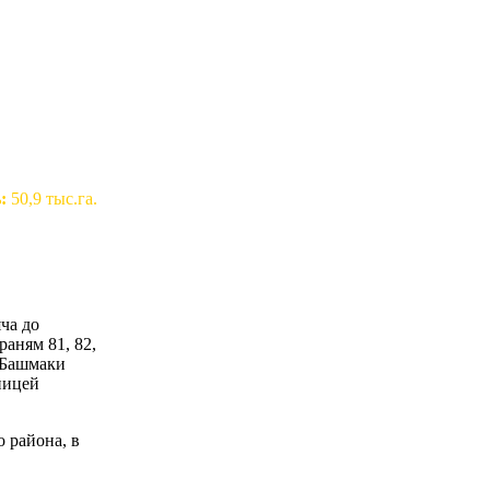
:
50,9 тыс.га.
ча до
раням 81, 82,
и Башмаки
ницей
 района, в