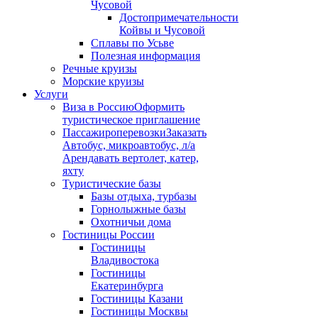
Чусовой
Достопримечательности
Койвы и Чусовой
Сплавы по Усьве
Полезная информация
Речные круизы
Морские круизы
Услуги
Виза в Россию
Оформить
туристическое приглашение
Пассажироперевозки
Заказать
Автобус, микроавтобус, л/а
Арендавать вертолет, катер,
яхту
Туристические базы
Базы отдыха, турбазы
Горнолыжные базы
Охотничьи дома
Гостиницы России
Гостиницы
Владивостока
Гостиницы
Екатеринбурга
Гостиницы Казани
Гостиницы Москвы