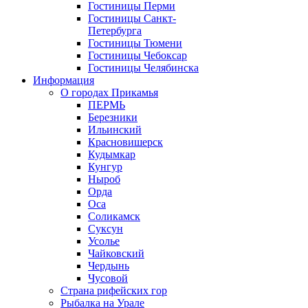
Гостиницы Перми
Гостиницы Санкт-
Петербурга
Гостиницы Тюмени
Гостиницы Чебоксар
Гостиницы Челябинска
Информация
О городах Прикамья
ПЕРМЬ
Березники
Ильинский
Красновишерск
Кудымкар
Кунгур
Ныроб
Орда
Оса
Соликамск
Суксун
Усолье
Чайковский
Чердынь
Чусовой
Страна рифейских гор
Рыбалка на Урале