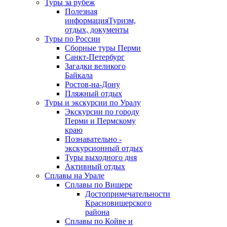
Туры за рубеж
Полезная
информация
Туризм,
отдых, документы
Туры по России
Сборные туры Перми
Санкт-Петербург
Загадки великого
Байкала
Ростов-на-Дону
Пляжный отдых
Туры и экскурсии по Уралу
Экскурсии по городу
Перми и Пермскому
краю
Познавательно -
экскурсионный отдых
Туры выходного дня
Активный отдых
Сплавы на Урале
Сплавы по Вишере
Достопримечательности
Красновишерского
района
Сплавы по Койве и