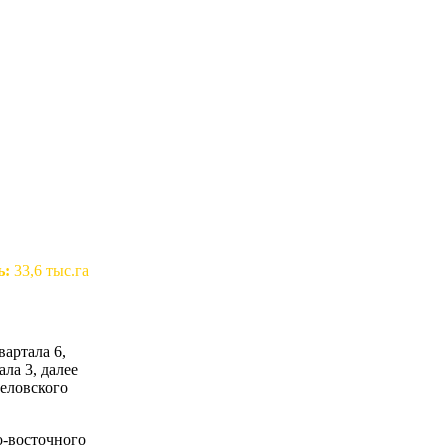
ь:
33,6 тыс.га
вартала 6,
ала 3, далее
зеловского
о-восточного