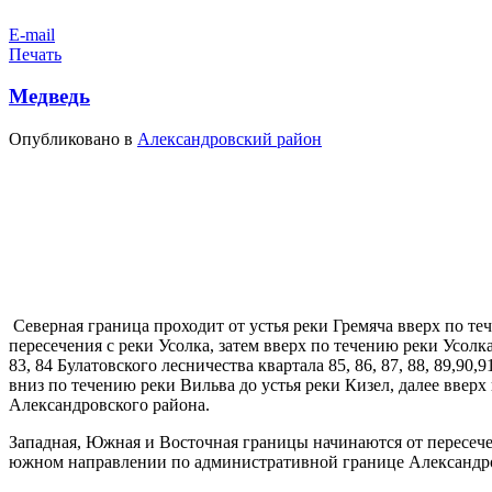
E-mail
Печать
Медведь
Опубликовано в
Александровский район
Северная граница проходит от устья реки Гремяча вверх по теч
пересечения с реки Усолка, затем вверх по течению реки Усолк
83, 84 Булатовского лесничества квартала 85, 86, 87, 88, 89,9
вниз по течению реки Вильва до устья реки Кизел, далее ввер
Александровского района.
Западная, Южная и Восточная границы начинаются от пересече
южном направлении по административной границе Александров