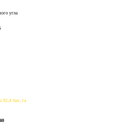
ного угла
6
:
92,4 тыс. га
40