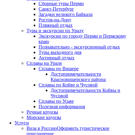
Сборные туры Перми
Санкт-Петербург
Загадки великого Байкала
Ростов-на-Дону
Пляжный отдых
Туры и экскурсии по Уралу
Экскурсии по городу Перми и Пермскому
краю
Познавательно - экскурсионный отдых
Туры выходного дня
Активный отдых
Сплавы на Урале
Сплавы по Вишере
Достопримечательности
Красновишерского района
Сплавы по Койве и Чусовой
Достопримечательности Койвы и
Чусовой
Сплавы по Усьве
Полезная информация
Речные круизы
Морские круизы
Услуги
Виза в Россию
Оформить туристическое
приглашение