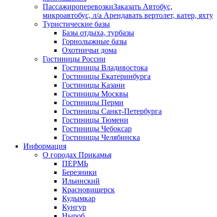
Пассажироперевозки
Заказать Автобус,
микроавтобус, л/а Арендавать вертолет, катер, яхту
Туристические базы
Базы отдыха, турбазы
Горнолыжные базы
Охотничьи дома
Гостиницы России
Гостиницы Владивостока
Гостиницы Екатеринбурга
Гостиницы Казани
Гостиницы Москвы
Гостиницы Перми
Гостиницы Санкт-Петербурга
Гостиницы Тюмени
Гостиницы Чебоксар
Гостиницы Челябинска
Информация
О городах Прикамья
ПЕРМЬ
Березники
Ильинский
Красновишерск
Кудымкар
Кунгур
Ныроб