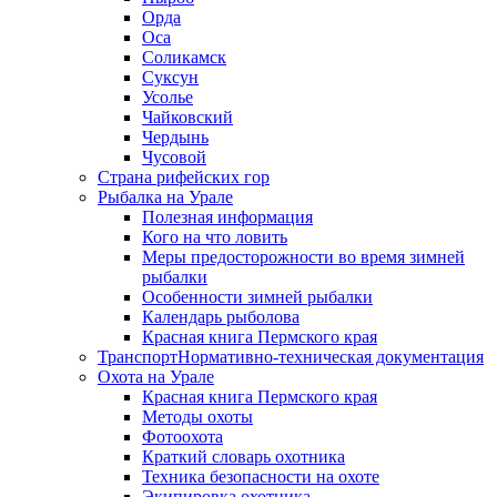
Орда
Оса
Соликамск
Суксун
Усолье
Чайковский
Чердынь
Чусовой
Страна рифейских гор
Рыбалка на Урале
Полезная информация
Кого на что ловить
Меры предосторожности во время зимней
рыбалки
Особенности зимней рыбалки
Календарь рыболова
Красная книга Пермского края
Транспорт
Нормативно-техническая документация
Охота на Урале
Красная книга Пермского края
Методы охоты
Фотоохота
Краткий словарь охотника
Техника безопасности на охоте
Экипировка охотника