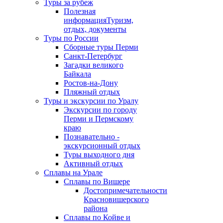
Туры за рубеж
Полезная
информация
Туризм,
отдых, документы
Туры по России
Сборные туры Перми
Санкт-Петербург
Загадки великого
Байкала
Ростов-на-Дону
Пляжный отдых
Туры и экскурсии по Уралу
Экскурсии по городу
Перми и Пермскому
краю
Познавательно -
экскурсионный отдых
Туры выходного дня
Активный отдых
Сплавы на Урале
Сплавы по Вишере
Достопримечательности
Красновишерского
района
Сплавы по Койве и