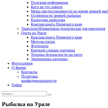
Полезная информация
Кого на что ловить
Меры предосторожности во время зимней ры
Особенности зимней рыбалки
Календарь рыболова
Красная книга Пермского края
Транспорт
Нормативно-техническая документация
Охота на Урале
Красная книга Пермского края
Методы охоты
Фотоохота
Краткий словарь охотника
Техника безопасности на охоте
Экипировка охотника
Фотогалерея
О фирме
Контакты
Политика
конфиденциальности
Online
Рыбалка на Урале