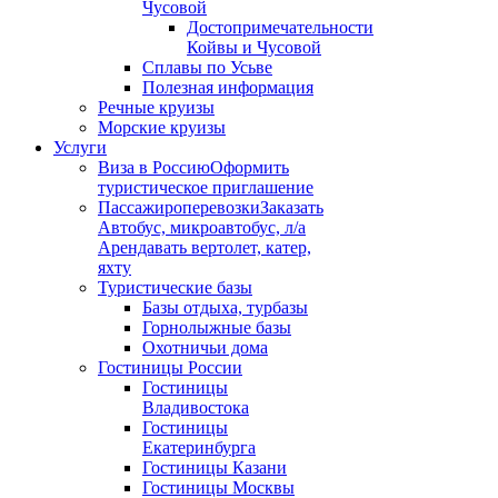
Чусовой
Достопримечательности
Койвы и Чусовой
Сплавы по Усьве
Полезная информация
Речные круизы
Морские круизы
Услуги
Виза в Россию
Оформить
туристическое приглашение
Пассажироперевозки
Заказать
Автобус, микроавтобус, л/а
Арендавать вертолет, катер,
яхту
Туристические базы
Базы отдыха, турбазы
Горнолыжные базы
Охотничьи дома
Гостиницы России
Гостиницы
Владивостока
Гостиницы
Екатеринбурга
Гостиницы Казани
Гостиницы Москвы