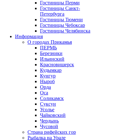
Гостиницы Перми
Гостиницы Санкт-
Петербурга
Гостиницы Тюмени
Гостиницы Чебоксар
Гостиницы Челябинска
Информация
О городах Прикамья
ПЕРМЬ
Березники
Ильинский
Красновишерск
Кудымкар
Кунгур
Ныроб
Орда
Оса
Соликамск
Суксун
Усолье
Чайковский
Чердынь
Чусовой
Страна рифейских гор
Рыбалка на Урале