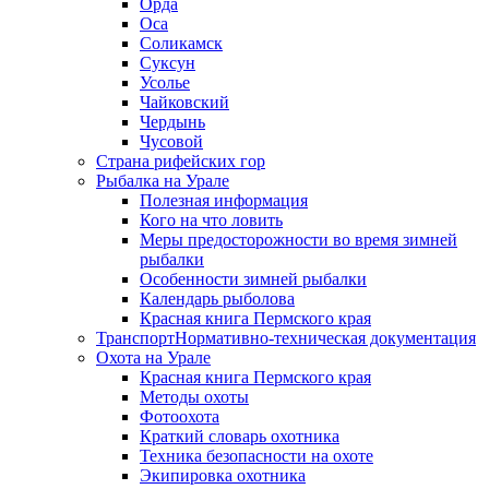
Орда
Оса
Соликамск
Суксун
Усолье
Чайковский
Чердынь
Чусовой
Страна рифейских гор
Рыбалка на Урале
Полезная информация
Кого на что ловить
Меры предосторожности во время зимней
рыбалки
Особенности зимней рыбалки
Календарь рыболова
Красная книга Пермского края
Транспорт
Нормативно-техническая документация
Охота на Урале
Красная книга Пермского края
Методы охоты
Фотоохота
Краткий словарь охотника
Техника безопасности на охоте
Экипировка охотника