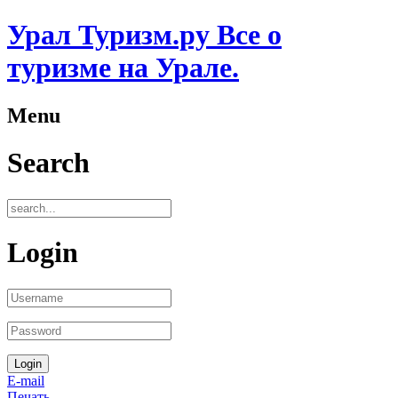
Урал Туризм.ру Все о
туризме на Урале.
Menu
Search
Login
E-mail
Печать