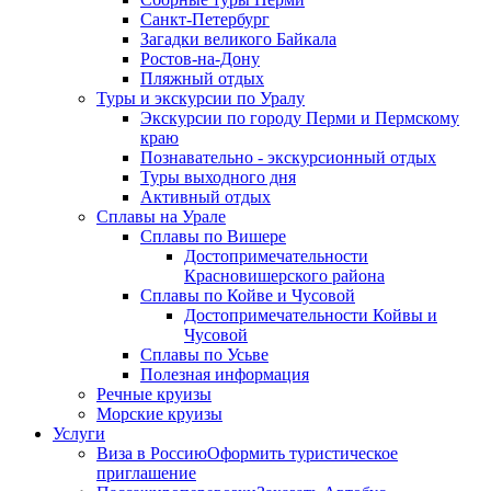
Санкт-Петербург
Загадки великого Байкала
Ростов-на-Дону
Пляжный отдых
Туры и экскурсии по Уралу
Экскурсии по городу Перми и Пермскому
краю
Познавательно - экскурсионный отдых
Туры выходного дня
Активный отдых
Сплавы на Урале
Сплавы по Вишере
Достопримечательности
Красновишерского района
Сплавы по Койве и Чусовой
Достопримечательности Койвы и
Чусовой
Сплавы по Усьве
Полезная информация
Речные круизы
Морские круизы
Услуги
Виза в Россию
Оформить туристическое
приглашение