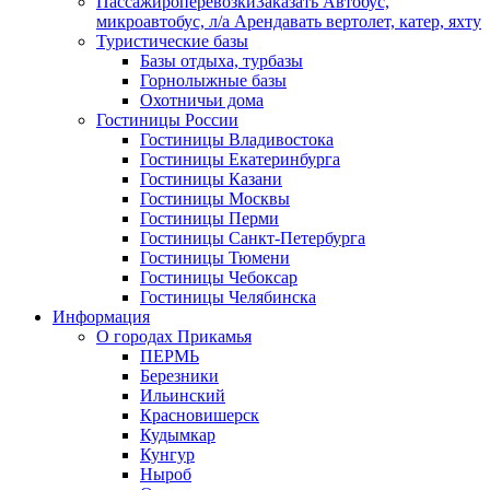
Пассажироперевозки
Заказать Автобус,
микроавтобус, л/а Арендавать вертолет, катер, яхту
Туристические базы
Базы отдыха, турбазы
Горнолыжные базы
Охотничьи дома
Гостиницы России
Гостиницы Владивостока
Гостиницы Екатеринбурга
Гостиницы Казани
Гостиницы Москвы
Гостиницы Перми
Гостиницы Санкт-Петербурга
Гостиницы Тюмени
Гостиницы Чебоксар
Гостиницы Челябинска
Информация
О городах Прикамья
ПЕРМЬ
Березники
Ильинский
Красновишерск
Кудымкар
Кунгур
Ныроб