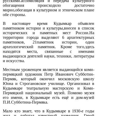
русскими.ассимиляция и передача культурного
обогащения происходило достаточно
мирно,обогащая в культурном и этническом плане
обе стороны.
В настоящее время Кудымкар объявлен
памятником истории и культуры,внесен в список
исторических и памятных мест России.На
территории города выделяют 6 архитектурных
памятников, 21памятник истории, один
археологический памятник. Кроме того,здесь
находятся места, связанные с именами
выдающихся деятелей науки, техники, литературы
и искусства.
Местным уроженцем является выдающийся коми-
пермяцкий художник Петр Иванович Субботин-
Пермяк, который окончил московскую школу
Юона и Строгановское училище. Организовал в
Кудымкаре театральную мастерскую и Коми-
Пермяцкий национальный музей. Помимо музея
его имени, в Кудымкаре есть ещё и дом-музей
П.И.Субботина-Пермяка.
Мало кто знает, что в Кудымкаре в 1930-е годы
жил и работал известный разведчик, Герой