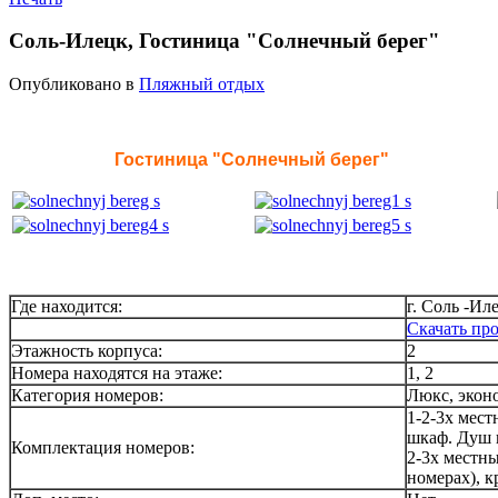
Соль-Илецк, Гостиница "Солнечный берег"
Опубликовано в
Пляжный отдых
Гостиница "Солнечный берег"
Где находится:
г. Соль -Ил
Скачать п
Этажность корпуса:
2
Номера находятся на этаже:
1, 2
Категория номеров:
Люкс, экон
1-2-3х мест
шкаф. Душ и
Комплектация номеров:
2-3х местны
номерах), к