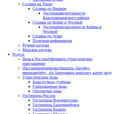
Сплавы на Урале
Сплавы по Вишере
Достопримечательности
Красновишерского района
Сплавы по Койве и Чусовой
Достопримечательности Койвы и
Чусовой
Сплавы по Усьве
Полезная информация
Речные круизы
Морские круизы
Услуги
Виза в Россию
Оформить туристическое
приглашение
Пассажироперевозки
Заказать Автобус,
микроавтобус, л/а Арендавать вертолет, катер, яхту
Туристические базы
Базы отдыха, турбазы
Горнолыжные базы
Охотничьи дома
Гостиницы России
Гостиницы Владивостока
Гостиницы Екатеринбурга
Гостиницы Казани
Гостиницы Москвы