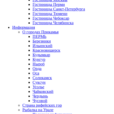
Гостиницы Перми
Гостиницы Санкт-Петербурга
Гостиницы Тюмени
Гостиницы Чебоксар
Гостиницы Челябинска
Информация
О городах Прикамья
ПЕРМЬ
Березники
Ильинский
Красновишерск
Кудымкар
Кунгур
Ныроб
Орда
Оса
Соликамск
Суксун
Усолье
Чайковский
Чердынь
Чусовой
Страна рифейских гор
Рыбалка на Урале