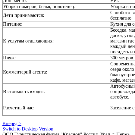
Доп. место:
Нет.
Уборка номеров, белья, полотенец:
Уборка в но
С любого во
Дети принимаются:
бесплатно.
Питание:
Кухня для 
Беседка, ма
доска, утю
К услугам отдыхающих:
магазин гд
каждый ден
посидеть и 
Пляж:
300 метров.
Современная
озера около
Комментарий агента:
благоустро
кафе, магаз
Автобусный
В стоимость входит:
сопровожда
автобусе.
Расчетный час:
Заселение с
Вперед >
Switch to Desktop Version
ООО Туристическая фирма "Краснов" Россия, Урал, г. Пермь