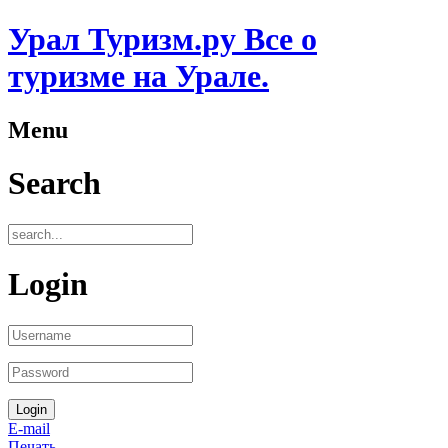
Урал Туризм.ру Все о
туризме на Урале.
Menu
Search
Login
E-mail
Печать