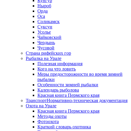
Кунгур
Ныроб
Орда
Оса
Соликамск
Суксун
Усолье
Чайковский
Чердынь
Чусовой
Страна рифейских гор
Рыбалка на Урале
Полезная информация
Кого на что ловить
Меры предосторожности во время зимней
рыбалки
Особенности зимней рыбалки
Календарь рыболова
Красная книга Пермского края
Транспорт
Нормативно-техническая документация
Охота на Урале
Красная книга Пермского края
Методы охоты
Фотоохота
Краткий словарь охотника