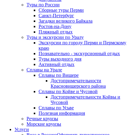
Туры по России
Сборные туры Перми
Санкт-Петербург
Загадки великого Байкала
Ростов-на-Дону
Пляжный отдых
Туры и экскурсии по Уралу
Экскурсии по городу Перми и Пермскому
краю
Познавательно - экскурсионный отдых
Туры выходного дня
Активный отдых
Сплавы на Урале
Сплавы по Вишере
Достопримечательности
Красновишерского района
Сплавы по Койве и Чусовой
Достопримечательности Койвы и
Чусовой
Сплавы по Усьве
Полезная информация
Речные круизы
Морские круизы
Услуги
Виза в Россию
Оформить туристическое