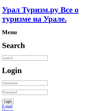
Урал Туризм.ру Все о
туризме на Урале.
Menu
Search
Login
E-mail
Печать