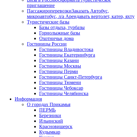
приглашение
Пассажироперевозки
Заказать Автобус,
микроавтобус, л/а Арендавать вертолет, катер, яхту
Туристические базы
Базы отдыха, турбазы
Горнолыжные базы
Охотничьи дома
Гостиницы России
Гостиницы Владивостока
Гостиницы Екатеринбурга
Гостиницы Казани
Гостиницы Москвы
Гостиницы Перми
Гостиницы Санкт-Петербурга
Гостиницы Тюмени
Гостиницы Чебоксар
Гостиницы Челябинска
Информация
О городах Прикамья
ПЕРМЬ
Березники
Ильинский
Красновишерск
Кудымкар