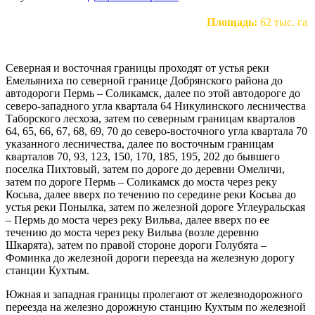
Площадь:
62 тыс. га
Северная и восточная границы проходят от устья реки
Емельяниха по северной границе Добрянского района до
автодороги Пермь – Соликамск, далее по этой автодороге до
северо-западного угла квартала 64 Никулинского лесничества
Таборского лесхоза, затем по северным границам кварталов
64, 65, 66, 67, 68, 69, 70 до северо-восточного угла квартала 70
указанного лесничества, далее по восточным границам
кварталов 70, 93, 123, 150, 170, 185, 195, 202 до бывшего
поселка Пихтовый, затем по дороге до деревни Омеличи,
затем по дороге Пермь – Соликамск до моста через реку
Косьва, далее вверх по течению по середине реки Косьва до
устья реки Понылка, затем по железной дороге Углеуральская
– Пермь до моста через реку Вильва, далее вверх по ее
течению до моста через реку Вильва (возле деревню
Шкарята), затем по правой стороне дороги Голубята –
Фоминка до железной дороги переезда на железную дорогу
станции Кухтым.
Южная и западная границы пролегают от железнодорожного
переезда на железно дорожную станцию Кухтым по железной