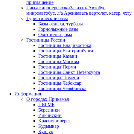
приглашение
Пассажироперевозки
Заказать Автобус,
микроавтобус, л/а Арендавать вертолет, катер, яхту
Туристические базы
Базы отдыха, турбазы
Горнолыжные базы
Охотничьи дома
Гостиницы России
Гостиницы Владивостока
Гостиницы Екатеринбурга
Гостиницы Казани
Гостиницы Москвы
Гостиницы Перми
Гостиницы Санкт-Петербурга
Гостиницы Тюмени
Гостиницы Чебоксар
Гостиницы Челябинска
Информация
О городах Прикамья
ПЕРМЬ
Березники
Ильинский
Красновишерск
Кудымкар
Кунгур