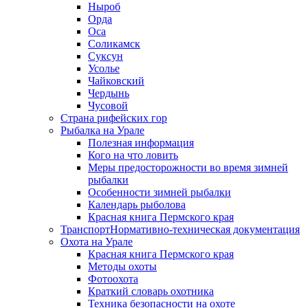
Ныроб
Орда
Оса
Соликамск
Суксун
Усолье
Чайковский
Чердынь
Чусовой
Страна рифейских гор
Рыбалка на Урале
Полезная информация
Кого на что ловить
Меры предосторожности во время зимней
рыбалки
Особенности зимней рыбалки
Календарь рыболова
Красная книга Пермского края
Транспорт
Нормативно-техническая документация
Охота на Урале
Красная книга Пермского края
Методы охоты
Фотоохота
Краткий словарь охотника
Техника безопасности на охоте