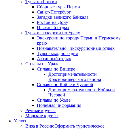
Туры по России
Сборные туры Перми
Санкт-Петербург
Загадки великого Байкала
Ростов-на-Дону
Пляжный отдых
Туры и экскурсии по Уралу
Экскурсии по городу Перми и Пермскому
краю
Познавательно - экскурсионный отдых
Туры выходного дня
Активный отдых
Сплавы на Урале
Сплавы по Вишере
Достопримечательности
Красновишерского района
Сплавы по Койве и Чусовой
Достопримечательности Койвы и
Чусовой
Сплавы по Усьве
Полезная информация
Речные круизы
Морские круизы
Услуги
Виза в Россию
Оформить туристическое